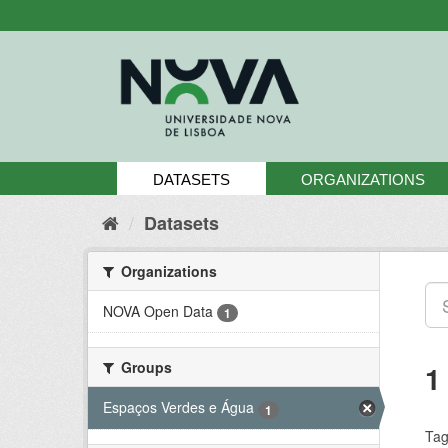
Skip
to
content
DATASETS
ORGANIZATIONS
Datasets
Organizations
NOVA Open Data
1
Groups
1
Espaços Verdes e Água
1
Tag