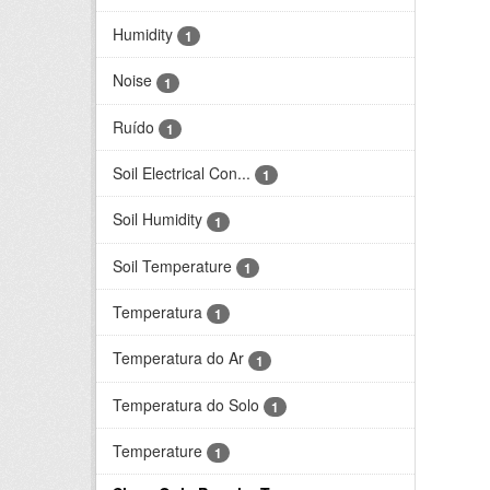
Humidity
1
Noise
1
Ruído
1
Soil Electrical Con...
1
Soil Humidity
1
Soil Temperature
1
Temperatura
1
Temperatura do Ar
1
Temperatura do Solo
1
Temperature
1