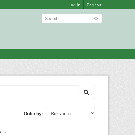
Log in
Register
Order by
ats: