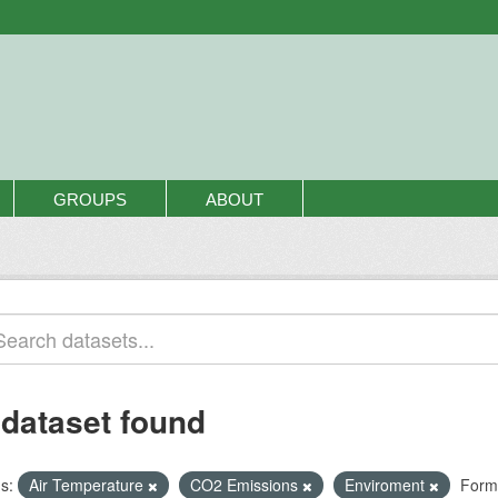
GROUPS
ABOUT
 dataset found
s:
Air Temperature
CO2 Emissions
Enviroment
Form