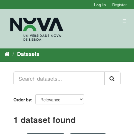
Skip
Log in
Register
to
content
Toggl
naviga
Datasets
Order by
1 dataset found