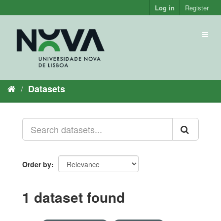
Skip
Log in
Register
to
content
Toggl
naviga
Datasets
Order by
1 dataset found