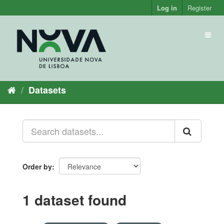
Skip
Log in
Register
to
content
Toggl
naviga
Datasets
Order by
1 dataset found