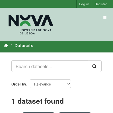
Skip
Log in
Register
to
content
Toggl
naviga
Datasets
Order by
1 dataset found