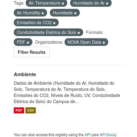
Tags:
Air Temperature
Humidade do Ar
Air Humidity
Humidade
Emissões de CO2
Condutividade Eletrica do Solo
Formats:
PDF
Organizations:
NOVA Open Data
Filter Results
Ambiente
Dados de Ambiente (Humidade do Ar, Humidade do
Solo, Temperatura do Ar, Temperatura do Solo,
Emissões do CO2, Níveis de Ruído, UV, Condutividade
Elétrica do Solo) do Campus de...
PDF
CSV
You can also access this registry using the
API
(see
API Docs
).