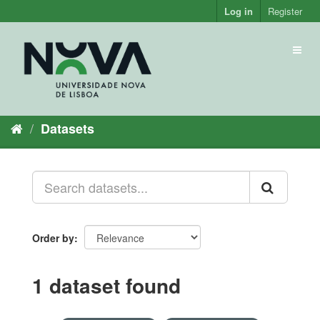
Skip
Log in
Register
to
content
Toggl
naviga
Datasets
Order by
1 dataset found