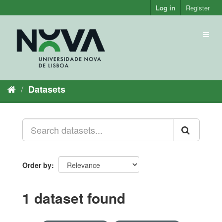
Skip
Log in
Register
to
content
Toggl
naviga
Datasets
Order by
1 dataset found