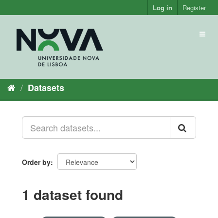
Skip
Log in
Register
to
content
Toggl
naviga
Datasets
Order by
1 dataset found