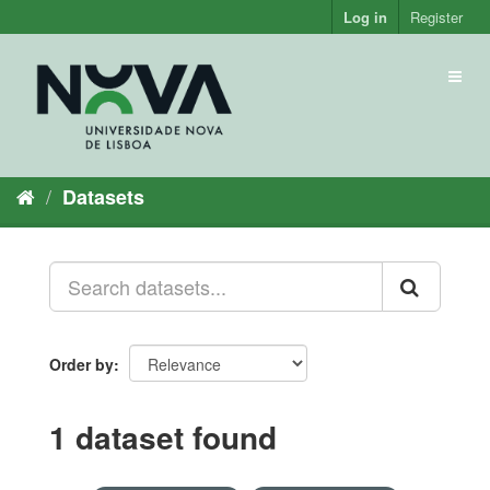
Skip
Log in
Register
to
content
Toggl
naviga
Datasets
Order by
1 dataset found