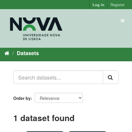
Skip
Log in
Register
to
content
Toggl
naviga
Datasets
Order by
1 dataset found