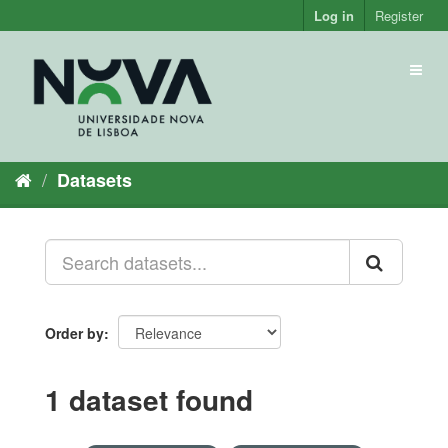
Skip
Log in
Register
to
content
Toggl
naviga
Datasets
Order by
1 dataset found