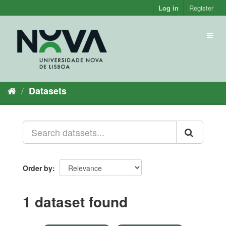
Skip
Log in
Register
to
content
Toggl
naviga
Datasets
Order by
1 dataset found