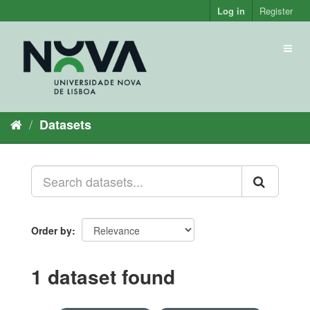
Skip
Log in
Register
to
content
Toggl
naviga
Datasets
Order by
1 dataset found