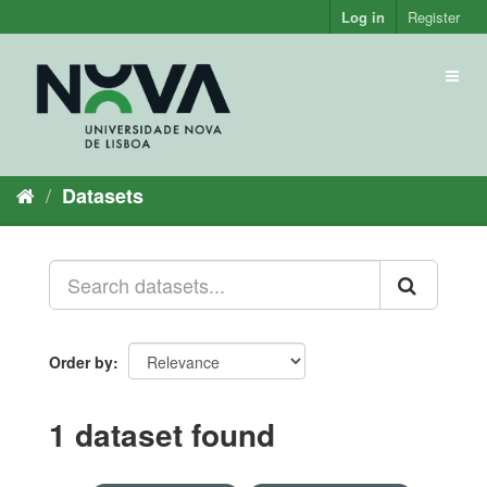
Skip
Log in
Register
to
content
Toggl
naviga
Datasets
Order by
1 dataset found