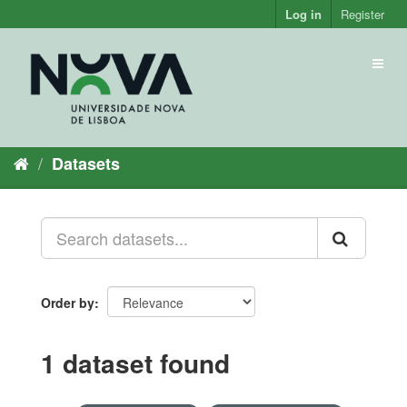
Skip
Log in
Register
to
content
Toggl
naviga
Datasets
Order by
1 dataset found