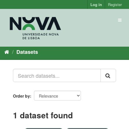
Skip
Log in
Register
to
content
Toggl
naviga
Datasets
Order by
1 dataset found