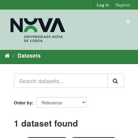
Skip
Log in
Register
to
content
Toggl
naviga
Datasets
Order by
1 dataset found