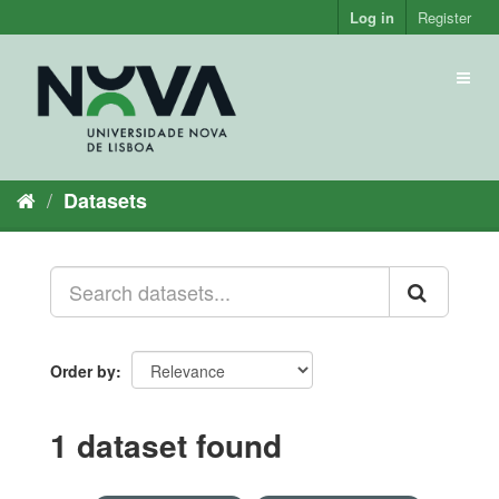
Skip
Log in
Register
to
content
Toggl
naviga
Datasets
Order by
1 dataset found