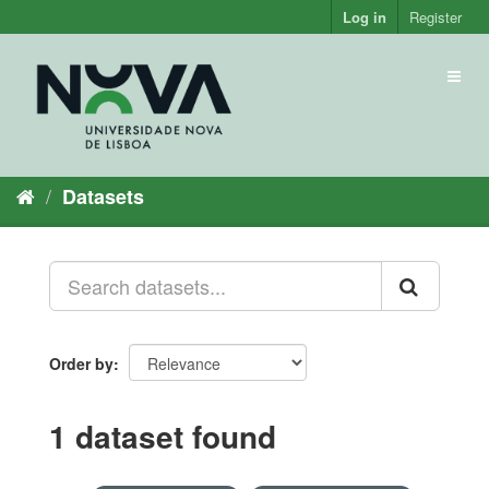
Skip
Log in
Register
to
content
Toggl
naviga
Datasets
Order by
1 dataset found