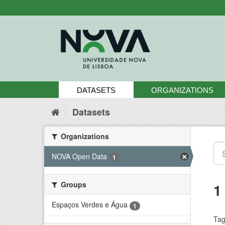
Skip
to
content
DATASETS
ORGANIZATIONS
Datasets
Organizations
NOVA Open Data
1
Groups
1
Espaços Verdes e Água
1
Tag