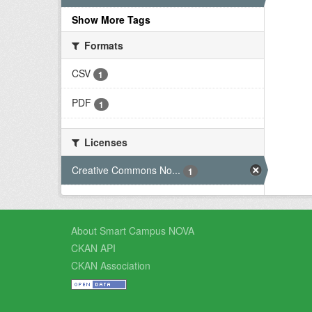
Show More Tags
Formats
CSV
1
PDF
1
Licenses
Creative Commons No...
1
About Smart Campus NOVA
CKAN API
CKAN Association