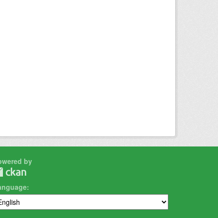
owered by
anguage