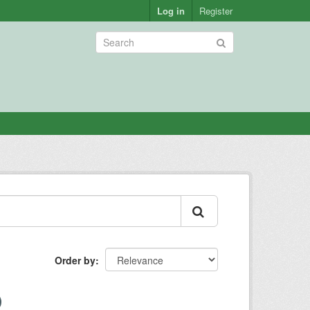
Log in
Register
Order by