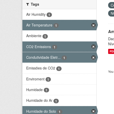
Tags
C
N
Air Humidity
1
Air Temperature
1
Am
Ambiente
1
Dad
Nív
CO2 Emissions
1
PD
Condutividade Eletr...
1
Emissões de CO2
1
You 
Enviroment
1
Humidade
1
Humidade do Ar
1
Humidade do Solo
1