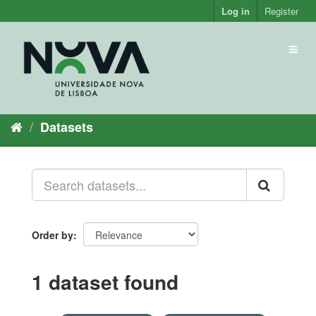
Skip
Log in
Register
to
content
Toggl
naviga
Datasets
Order by
1 dataset found