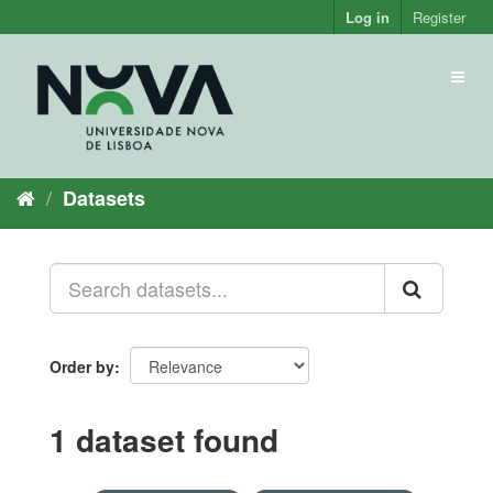
Skip
Log in
Register
to
content
Toggl
naviga
Datasets
Order by
1 dataset found