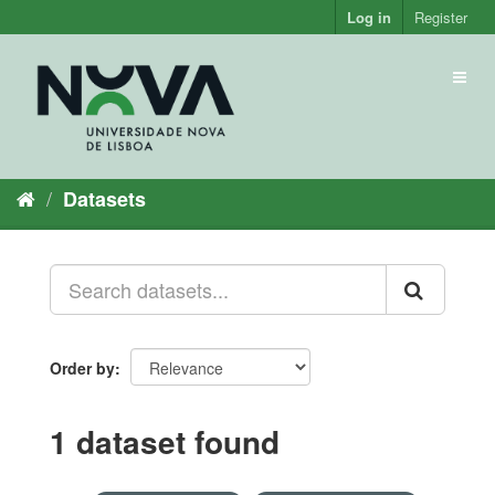
Skip
Log in
Register
to
content
Toggl
naviga
Datasets
Order by
1 dataset found