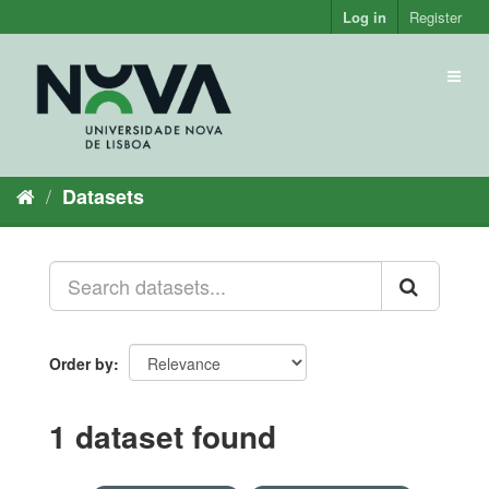
Skip
Log in
Register
to
content
Toggl
naviga
Datasets
Order by
1 dataset found