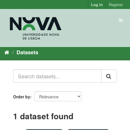
Skip
Log in
Register
to
content
Toggl
naviga
Datasets
Order by
1 dataset found