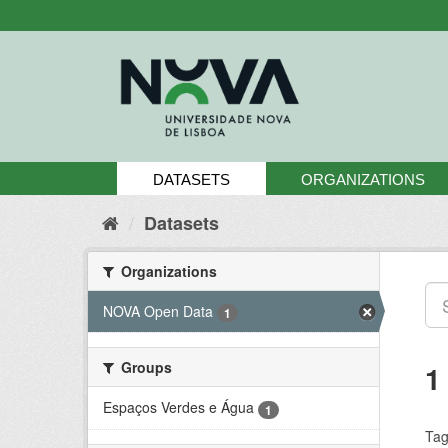
Skip
to
content
DATASETS
ORGANIZATIONS
Datasets
Organizations
NOVA Open Data
1
Groups
1
Espaços Verdes e Água
1
Tag