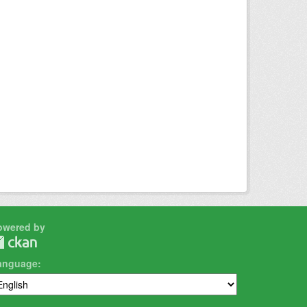
owered by
anguage