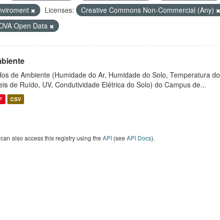
nviroment
Licenses:
Creative Commons Non-Commercial (Any)
OVA Open Data
biente
os de Ambiente (Humidade do Ar, Humidade do Solo, Temperatura do
eis de Ruído, UV, Condutividade Elétrica do Solo) do Campus de...
F
CSV
can also access this registry using the
API
(see
API Docs
).