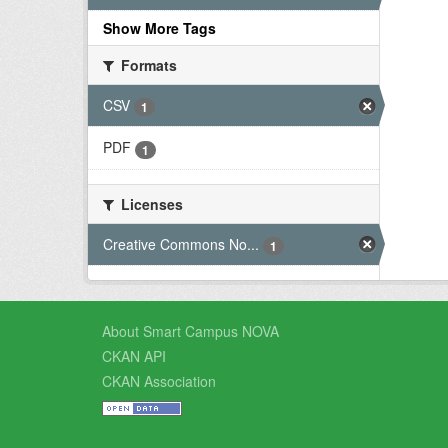
Show More Tags
Formats
CSV
1
PDF
1
Licenses
Creative Commons No...
1
About Smart Campus NOVA
CKAN API
CKAN Association