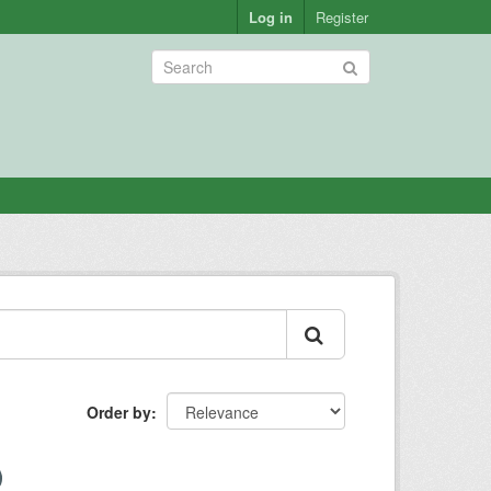
Log in
Register
Order by