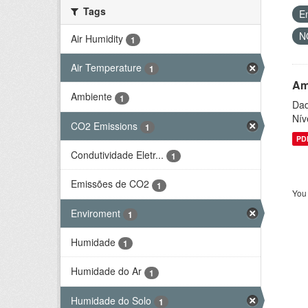
Tags
E
N
Air Humidity
1
Air Temperature
1
Am
Ambiente
1
Dad
Nív
CO2 Emissions
1
PD
Condutividade Eletr...
1
Emissões de CO2
1
You 
Enviroment
1
Humidade
1
Humidade do Ar
1
Humidade do Solo
1