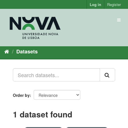
Skip
Log in
Register
to
content
Toggl
naviga
Datasets
Order by
1 dataset found