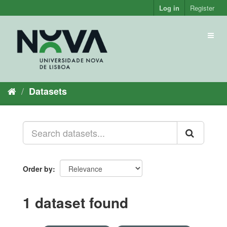
Skip
Log in
Register
to
content
Toggl
naviga
Datasets
Order by
1 dataset found