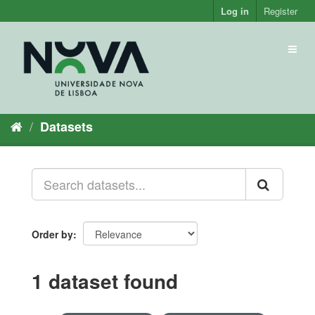
Skip
Log in
Register
to
content
Toggl
naviga
Datasets
Order by
1 dataset found