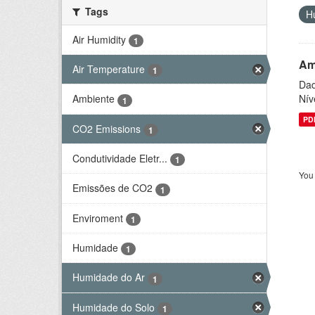
Tags
H
Air Humidity
1
Am
Air Temperature
1
Dad
Nív
Ambiente
1
PD
CO2 Emissions
1
Condutividade Eletr...
1
You 
Emissões de CO2
1
Enviroment
1
Humidade
1
Humidade do Ar
1
Humidade do Solo
1