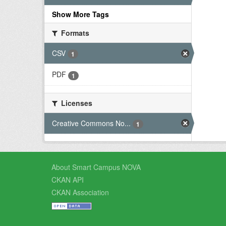
Show More Tags
Formats
CSV
1
PDF
1
Licenses
Creative Commons No...
1
About Smart Campus NOVA
CKAN API
CKAN Association