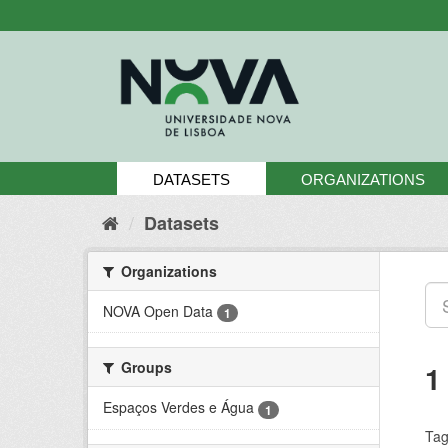
Skip
to
content
DATASETS
ORGANIZATIONS
Datasets
Organizations
NOVA Open Data
1
Groups
1
Espaços Verdes e Água
1
Tag