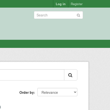
Log in
Register
Order by