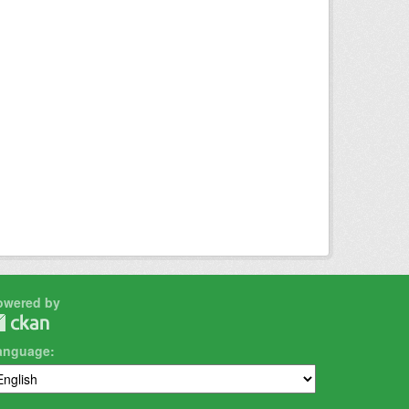
owered by
anguage