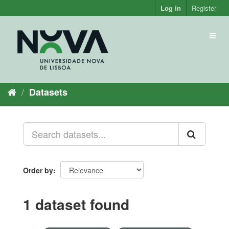
Skip
Log in
Register
to
content
Toggl
naviga
Datasets
Order by
1 dataset found