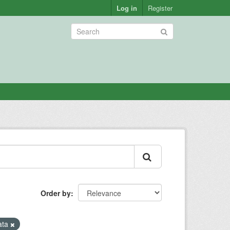
Log in
Register
Order by
ata