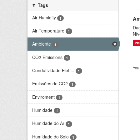
Tags
Air Humidity
Am
1
Dad
Air Temperature
1
Nív
PD
Ambiente
1
CO2 Emissions
1
You 
Condutividade Eletr...
1
Emissões de CO2
1
Enviroment
1
Humidade
1
Humidade do Ar
1
Humidade do Solo
1