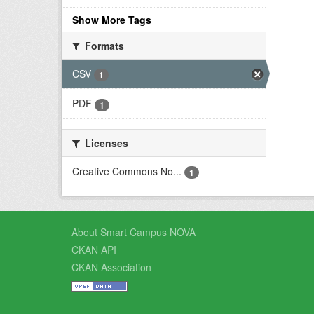
Show More Tags
Formats
CSV
1
PDF
1
Licenses
Creative Commons No...
1
About Smart Campus NOVA
CKAN API
CKAN Association