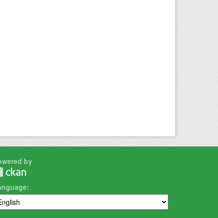
owered by
anguage