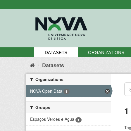
Skip
to
content
DATASETS
ORGANIZATIONS
Datasets
Organizations
NOVA Open Data
1
Groups
1
Espaços Verdes e Água
1
Tag