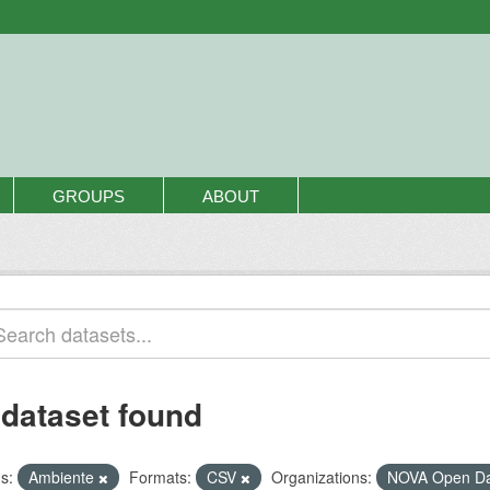
GROUPS
ABOUT
 dataset found
s:
Ambiente
Formats:
CSV
Organizations:
NOVA Open D