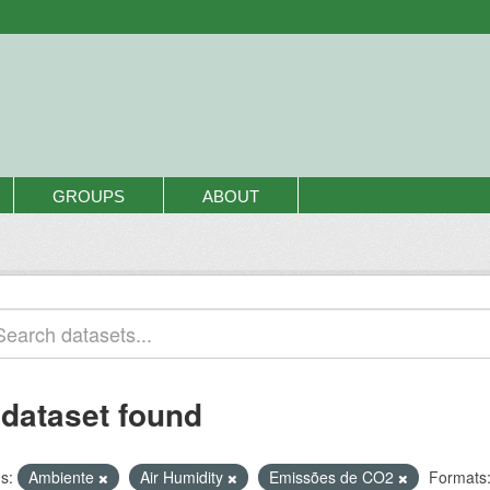
GROUPS
ABOUT
 dataset found
s:
Ambiente
Air Humidity
Emissões de CO2
Formats