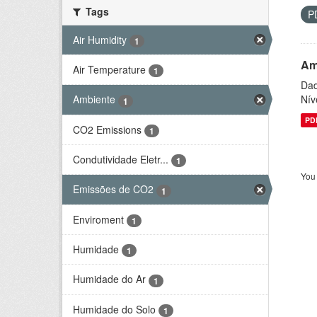
Tags
P
Air Humidity
1
Am
Air Temperature
1
Dad
Nív
Ambiente
1
PD
CO2 Emissions
1
Condutividade Eletr...
1
You 
Emissões de CO2
1
Enviroment
1
Humidade
1
Humidade do Ar
1
Humidade do Solo
1