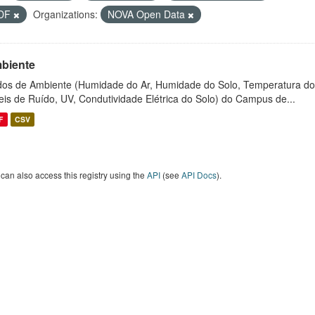
DF
Organizations:
NOVA Open Data
biente
os de Ambiente (Humidade do Ar, Humidade do Solo, Temperatura do
eis de Ruído, UV, Condutividade Elétrica do Solo) do Campus de...
F
CSV
can also access this registry using the
API
(see
API Docs
).