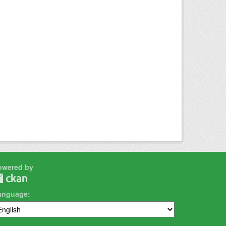
owered by
anguage