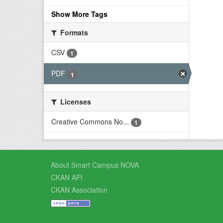
Show More Tags
Formats
CSV
1
PDF
1
Licenses
Creative Commons No...
1
About Smart Campus NOVA
CKAN API
CKAN Association