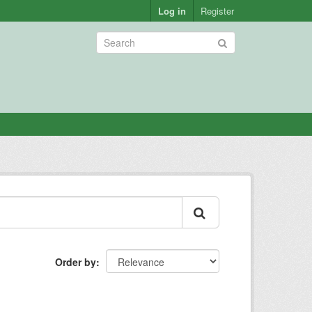
Log in
Register
Order by
: