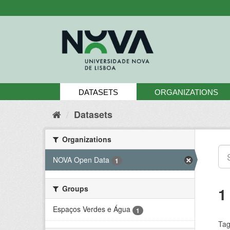
Skip
to
content
DATASETS
ORGANIZATIONS
Datasets
Organizations
NOVA Open Data
1
Groups
1
Espaços Verdes e Água
1
Tag