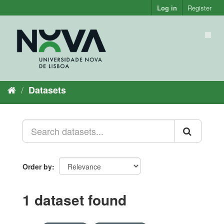
Skip
Log in
Register
to
content
Toggl
naviga
Datasets
Order by
1 dataset found