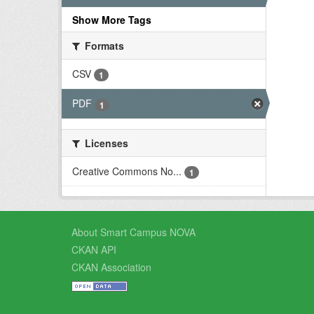
Show More Tags
Formats
CSV
1
PDF
1
Licenses
Creative Commons No...
1
About Smart Campus NOVA
CKAN API
CKAN Association