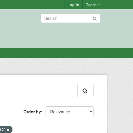
Log in
Register
Order by
CO2