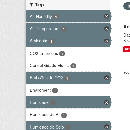
Tags
H
Air Humidity
1
Am
Air Temperature
1
Dad
Nív
Ambiente
1
PD
CO2 Emissions
1
Condutividade Eletr...
1
You 
Emissões de CO2
1
Enviroment
1
Humidade
1
Humidade do Ar
1
Humidade do Solo
1