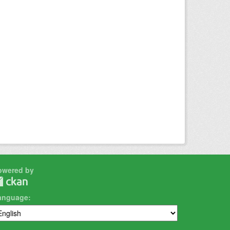
owered by
anguage