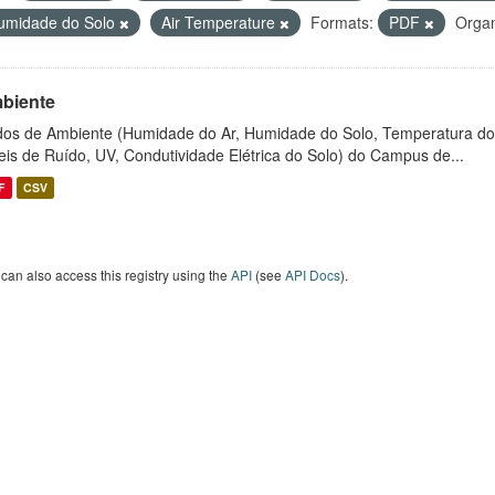
umidade do Solo
Air Temperature
Formats:
PDF
Organ
biente
os de Ambiente (Humidade do Ar, Humidade do Solo, Temperatura do
eis de Ruído, UV, Condutividade Elétrica do Solo) do Campus de...
F
CSV
can also access this registry using the
API
(see
API Docs
).