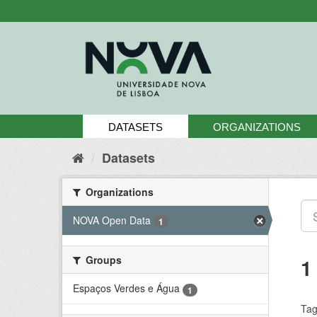
Skip
to
content
DATASETS
ORGANIZATIONS
Datasets
Organizations
NOVA Open Data
1
Groups
1
Espaços Verdes e Água
1
Tag