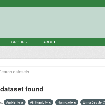
GROUPS
ABOUT
 dataset found
s:
Ambiente
Air Humidity
Humidade
Emissões de 