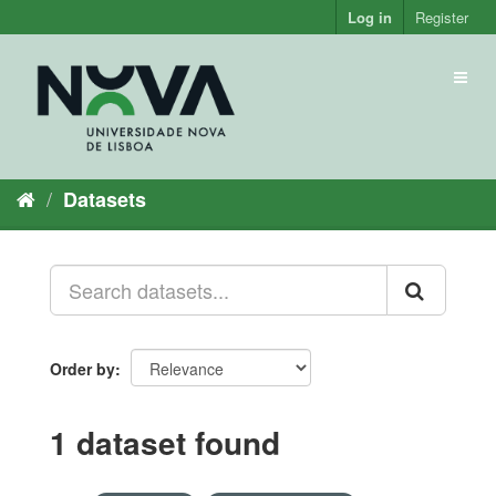
Skip
Log in
Register
to
content
Toggl
naviga
Datasets
Order by
1 dataset found