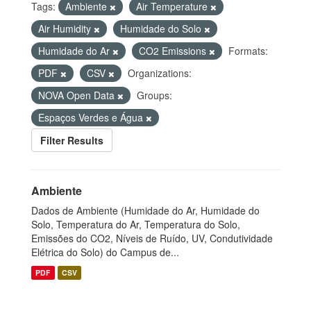
Tags:
Ambiente
Air Temperature
Air Humidity
Humidade do Solo
Humidade do Ar
CO2 Emissions
Formats:
PDF
CSV
Organizations:
NOVA Open Data
Groups:
Espaços Verdes e Água
Filter Results
Ambiente
Dados de Ambiente (Humidade do Ar, Humidade do
Solo, Temperatura do Ar, Temperatura do Solo,
Emissões do CO2, Níveis de Ruído, UV, Condutividade
Elétrica do Solo) do Campus de...
PDF
CSV