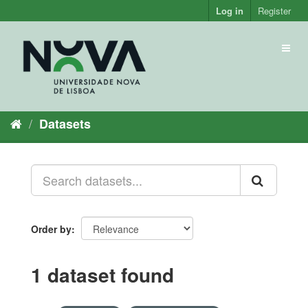
Skip
Log in
Register
to
content
Toggl
naviga
Datasets
Order by
1 dataset found