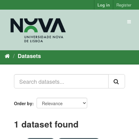
Skip
Log in
Register
to
content
Toggl
naviga
Datasets
Order by
1 dataset found