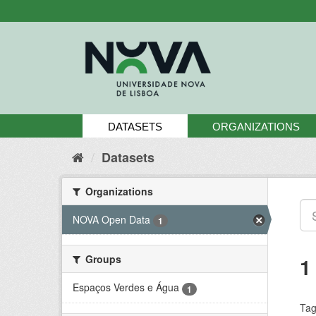
Skip
to
content
DATASETS
ORGANIZATIONS
Datasets
Organizations
NOVA Open Data
1
Groups
1
Espaços Verdes e Água
1
Tag