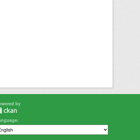
owered by
anguage