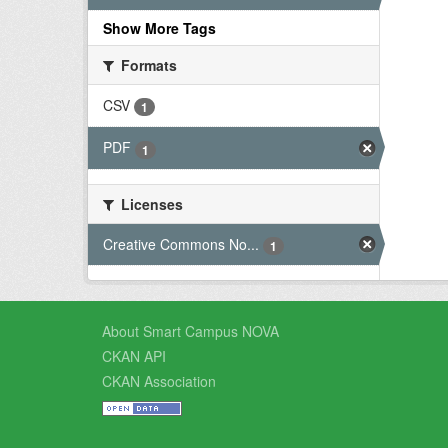
Show More Tags
Formats
CSV
1
PDF
1
Licenses
Creative Commons No...
1
About Smart Campus NOVA
CKAN API
CKAN Association