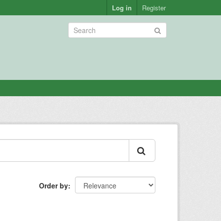
Log in
Register
Order by