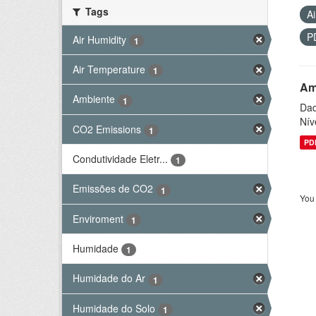
Tags
A
P
Air Humidity
1
Air Temperature
1
Am
Ambiente
1
Dad
Nív
CO2 Emissions
1
PD
Condutividade Eletr...
1
Emissões de CO2
1
You 
Enviroment
1
Humidade
1
Humidade do Ar
1
Humidade do Solo
1