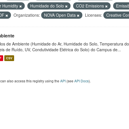
ir Humidity
Humidade do Solo
CO2 Emissions
Emiss
DF
Organizations:
NOVA Open Data
Licenses:
Creative C
biente
os de Ambiente (Humidade do Ar, Humidade do Solo, Temperatura do
eis de Ruído, UV, Condutividade Elétrica do Solo) do Campus de...
F
CSV
can also access this registry using the
API
(see
API Docs
).