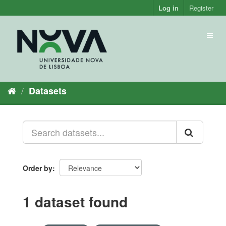
Skip
Log in
Register
to
content
Toggl
naviga
Datasets
Order by
1 dataset found