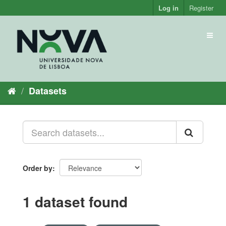
Skip
Log in
Register
to
content
Toggl
naviga
Datasets
Order by
1 dataset found