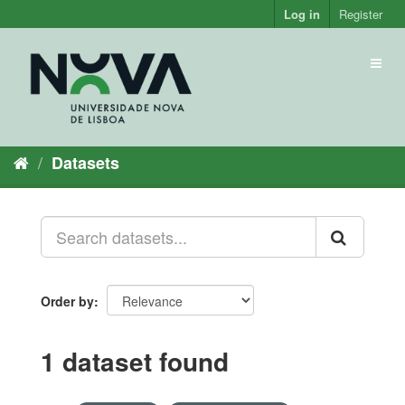
Skip
Log in
Register
to
content
Toggl
naviga
Datasets
Order by
1 dataset found