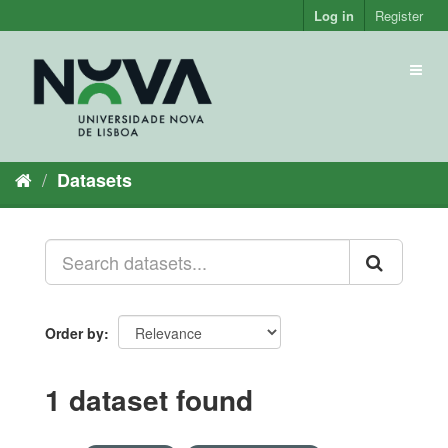
Skip
Log in
Register
to
content
Toggl
naviga
Datasets
Order by
1 dataset found