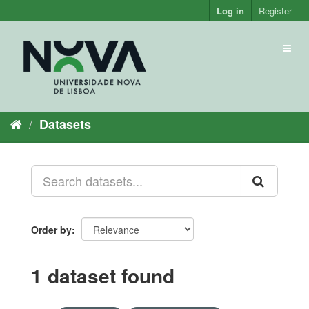
Skip
Log in
Register
to
content
Toggl
naviga
Datasets
Order by
1 dataset found