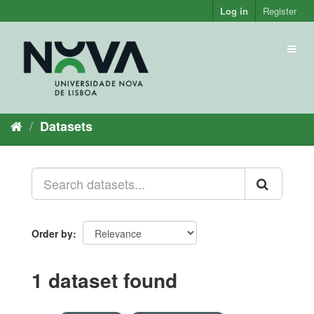
Skip
Log in
Register
to
content
Toggl
naviga
Datasets
Order by
1 dataset found