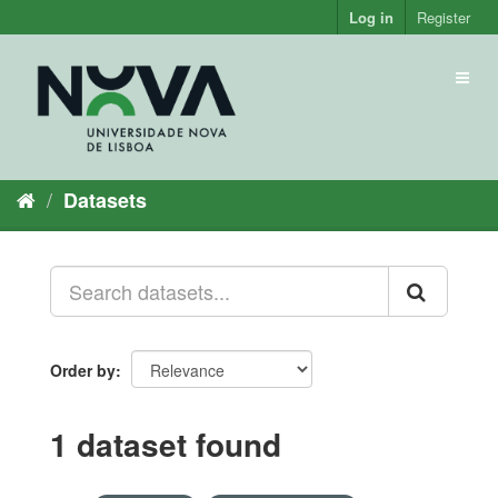
Skip
Log in
Register
to
content
Toggl
naviga
Datasets
Order by
1 dataset found