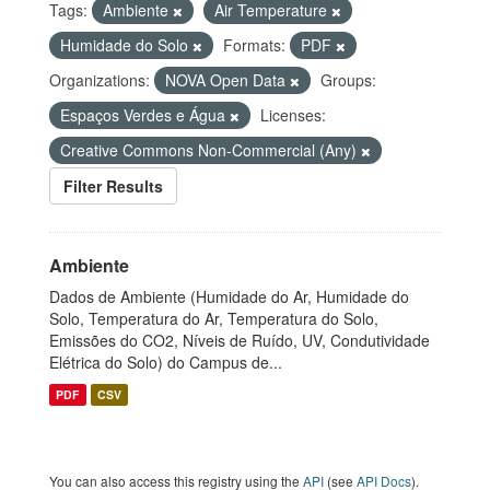
Tags:
Ambiente
Air Temperature
Humidade do Solo
Formats:
PDF
Organizations:
NOVA Open Data
Groups:
Espaços Verdes e Água
Licenses:
Creative Commons Non-Commercial (Any)
Filter Results
Ambiente
Dados de Ambiente (Humidade do Ar, Humidade do
Solo, Temperatura do Ar, Temperatura do Solo,
Emissões do CO2, Níveis de Ruído, UV, Condutividade
Elétrica do Solo) do Campus de...
PDF
CSV
You can also access this registry using the
API
(see
API Docs
).