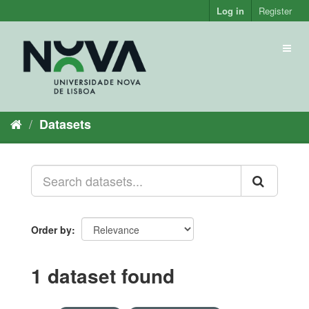
Skip
Log in
Register
to
content
Toggl
naviga
Datasets
Order by
1 dataset found