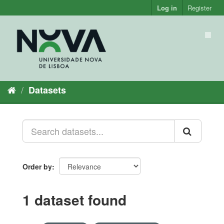
Skip
Log in
Register
to
content
Toggl
naviga
Datasets
Order by
1 dataset found