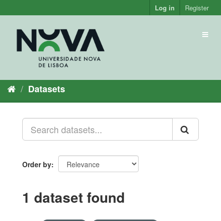
Skip
Log in
Register
to
content
Toggl
naviga
Datasets
Order by
1 dataset found