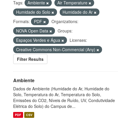
Tags:
Ambiente
Air Temperature
Humidade do Solo
Humidade do Ar
Formats:
PDF
Organizations:
NOVA Open Data
Groups:
Espaços Verdes e Água
Licenses:
Creative Commons Non-Commercial (Any)
Filter Results
Ambiente
Dados de Ambiente (Humidade do Ar, Humidade do
Solo, Temperatura do Ar, Temperatura do Solo,
Emissões do CO2, Níveis de Ruído, UV, Condutividade
Elétrica do Solo) do Campus de...
PDF
CSV