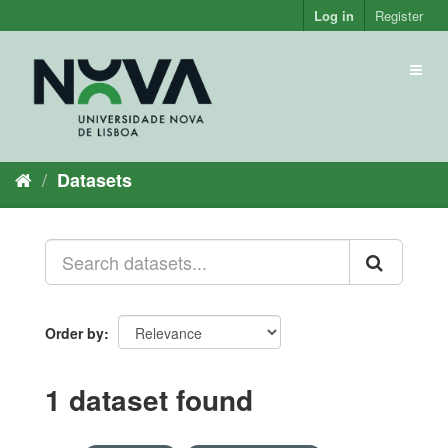
Skip
Log in
Register
to
content
Toggl
naviga
Datasets
Order by
1 dataset found